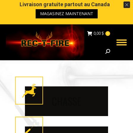
Livraison gratuite partout au Canada
MAGASINEZ MAINTENANT
0,00
$
0
Search:
CHASSE