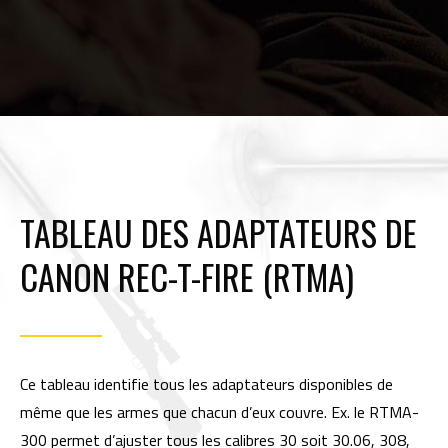
TABLEAU DES ADAPTATEURS DE
CANON REC-T-FIRE (RTMA)
Ce tableau identifie tous les adaptateurs disponibles de
même que les armes que chacun d’eux couvre. Ex. le RTMA-
300 permet d’ajuster tous les calibres 30 soit 30.06, 308,